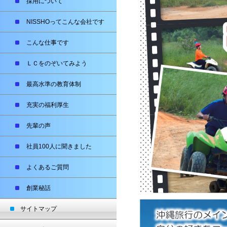
採用について
NISSHOってこんな会社です
こんな仕事です
ＬＣをのぞいてみよう
最高水準の教育体制
充実の福利厚生
先輩の声
社員100人に聞きました
よくあるご質問
創業秘話
サイトマップ